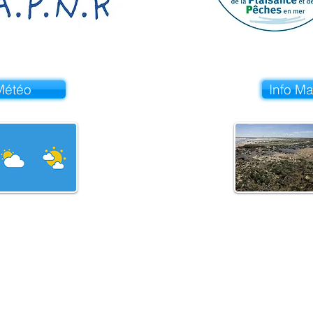
Météo
Info M
 est affiliée à la Fédération Nationale de la Plaisance et de Pêches
Tous droits réservés ©2008-2026 : APNR - Conception
eldecrea.co