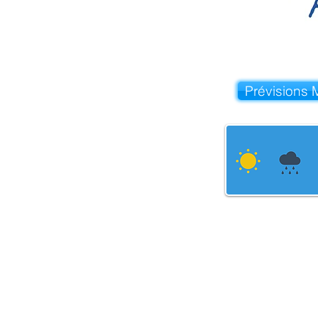
Prévisions 
L'APNR