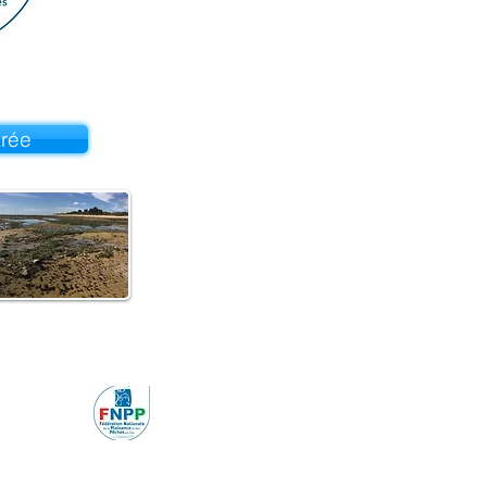
arée
 en mer
m