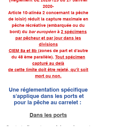
(Règlement UE 2020/123 du 27 Janvier
2020-
Article 10-alinéa 2 concernant la pêche
de loisir) réduit la capture maximale en
pêche récréative (embarquée ou du
bord)
du
bar européen
à
2
spécimens
par pêcheur et par jour
dans les
divisions
CIEM 8a et 8b
(zones de part et d'autre
du 48 ème parallèle).
Tout spécimen
capturé au delà
de cette limite doit être rejeté, qu'il soit
mort ou non.
Une réglementation spécifique
s'applique dans les ports et
pour la pêche au carrelet :
Dans les ports
Seule la
ligne tenue à la main y est
autorisée
(sauf indication contraire