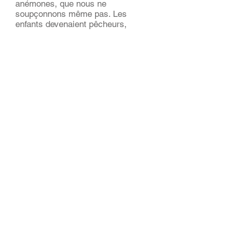
anémones, que nous ne
soupçonnons même pas. Les
enfants devenaient pêcheurs,
chasseurs de trésors, aventuriers
leurs yeux étaient peins d'étoiles.
Nous avons fait la connaissance
de dizaines de crabes de
couleurs, tailles et formes
diverses, donner naissance à des
bébés seiches sortants d'œufs
gonflés et mûrs comme des
raisins. L'une d'à peine 1 cm nous
a permis l'espace de quelques
minutes de voir son hallucinante
technique de camouflage. Huîtres,
moules par milliers, palourdes ...
algues délicieuses aux saveurs de
poivre, mouettes rieuses, vagues,
senteurs d'océan, tous nos sens
étaient en éveils.
Une expérience inoubliable qui
nous a fait l'espace de deux